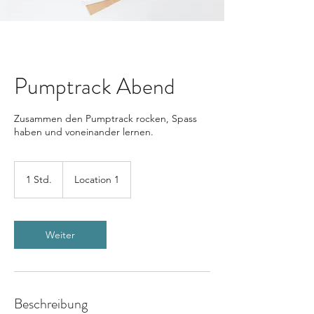
Pumptrack Abend
Zusammen den Pumptrack rocken, Spass
haben und voneinander lernen.
1 Std.
1
Location 1
S
t
d
Weiter
Beschreibung