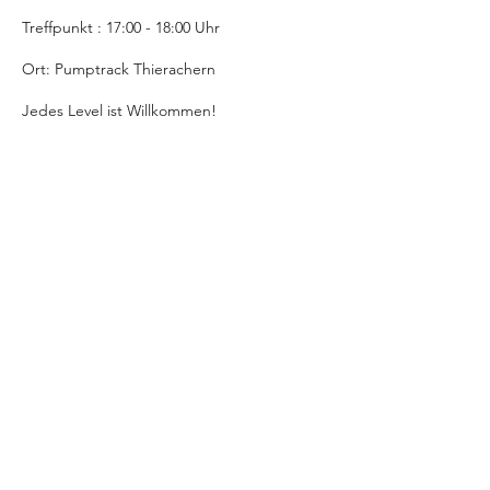
Treffpunkt : 17:00 - 18:00 Uhr
Ort: Pumptrack Thierachern
Jedes Level ist Willkommen!
Du hast kein Bike?
Kein Problem, melde dich bei uns und du
Kontaktangaben