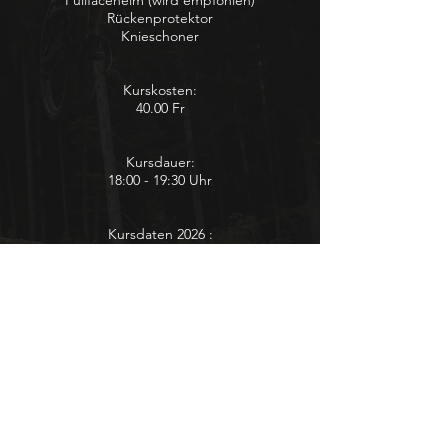
Fullfacehelm (wird empfohlen)
Rückenprotektor
Knieschoner
Kurskosten:
40.00 Fr
Kursdauer:
18:00 - 19:30 Uhr
Kursdaten 2026 :
10. Juni
15. Juli
9. September AUSGEBUCHT
ANMELDEN