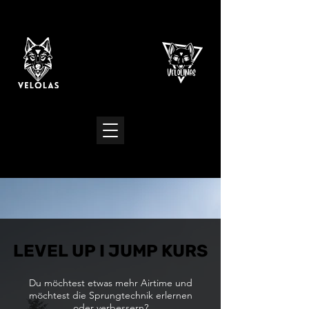
LEVEL UP I JUMP KURS
LEVEL UP I JUMP KURS
Du möchtest etwas mehr Airtime und
möchtest die Sprungtechnik erlernen
oder verbessern?