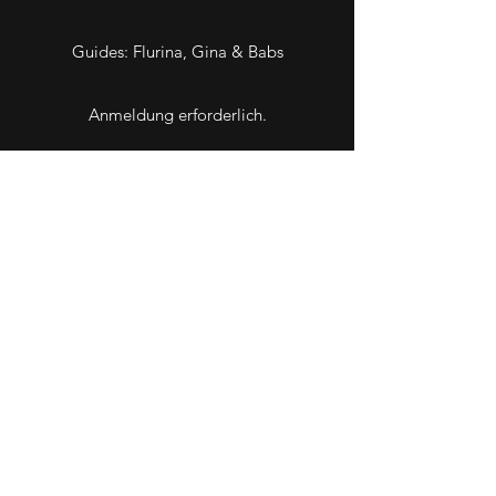
Guides: Flurina, Gina & Babs
Anmeldung erforderlich.
Kosten: 20.00 Fr. Unkostenbeitrag
Bitte gib bei der Anmeldung an, ob du in
einen Whats App Chat aufgenommen
werden möchtest, damit untereinander
Fahrten organisiert werden können.
ANMELDEN
©2021 Velola Bikeshop